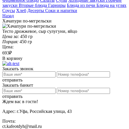
Фирменное блюдо
Салаты
Супы
Холодные закуски
Горячие
закуски
Вторые блюда
Гарниры
Блюда из печи
Блюда на углях
Соусы
Хлеб
Десерты
Соки и напитки
Назад
Хачапури по-мегрельски
Тесто дрожжевое, сыр сулугуни, яйцо
Цена за:
450
гр
Порция:
450
гр
Цена:
693₽
В корзину
Заказать звонок
отправить
Заказать банкет
отправить
Ждем вас в гости!
Адрес:
г.Уфа, Российская улица, 43
Почта:
ct.kafeotdyh@mail.ru