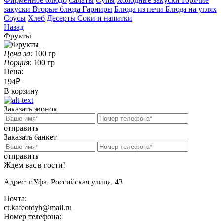
Фирменное блюдо
Салаты
Супы
Холодные закуски
Горячие
закуски
Вторые блюда
Гарниры
Блюда из печи
Блюда на углях
Соусы
Хлеб
Десерты
Соки и напитки
Назад
Фрукты
Цена за:
100
гр
Порция:
100
гр
Цена:
194₽
В корзину
Заказать звонок
отправить
Заказать банкет
отправить
Ждем вас в гости!
Адрес:
г.Уфа, Российская улица, 43
Почта:
ct.kafeotdyh@mail.ru
Номер телефона: