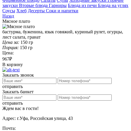
Фирменное блюдо
Салаты
Супы
Холодные закуски
Горячие
закуски
Вторые блюда
Гарниры
Блюда из печи
Блюда на углях
Соусы
Хлеб
Десерты
Соки и напитки
Назад
Мясное плато
бастурма, буженина, язык говяжий, куриный рулет, огурцы,
лист салата, гранат
Цена за:
150
гр
Порция:
150
гр
Цена:
967₽
В корзину
Заказать звонок
отправить
Заказать банкет
отправить
Ждем вас в гости!
Адрес:
г.Уфа, Российская улица, 43
Почта: