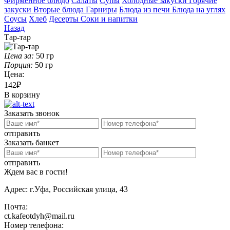
Фирменное блюдо
Салаты
Супы
Холодные закуски
Горячие
закуски
Вторые блюда
Гарниры
Блюда из печи
Блюда на углях
Соусы
Хлеб
Десерты
Соки и напитки
Назад
Тар-тар
Цена за:
50
гр
Порция:
50
гр
Цена:
142₽
В корзину
Заказать звонок
отправить
Заказать банкет
отправить
Ждем вас в гости!
Адрес:
г.Уфа, Российская улица, 43
Почта:
ct.kafeotdyh@mail.ru
Номер телефона: