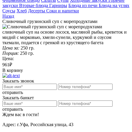
Фирменное блюдо
Салаты
Супы
Холодные закуски
Горячие
закуски
Вторые блюда
Гарниры
Блюда из печи
Блюда на углях
Соусы
Хлеб
Десерты
Соки и напитки
Назад
Сливочный грузинский суп с морепродуктами
сливочный суп на основе лосося, масляной рыбы, креветок и
мидий с морковью, хмели-сунели, куркумой и соусом
ткемали, подается с гренкой из хрустящего багета
Цена за:
250
гр.
Порция:
250
гр.
Цена:
961₽
В корзину
Заказать звонок
отправить
Заказать банкет
отправить
Ждем вас в гости!
Адрес:
г.Уфа, Российская улица, 43